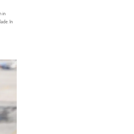
m in
ade. In