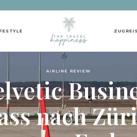
IFESTYLE
ZUGREI
AIRLINE REVIEW
lvetic Busin
ass nach Zür