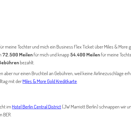
 für meine Tochter und mich ein Business Flex Ticket über Miles & More 
ch
72.500 Meilen
für mich und knapp
54.400 Meilen
für meine Tocht
 Gebühren
bezahlt.
n aber nur einen Bruchteil an Gebühren, weil keine Airlinezuschläge er
ltag mit der
Miles & More Gold Kreditkarte
.
acht im
Hotel Berlin Central District
(JW Marriott Berlin) schnappen wir un
n BER.