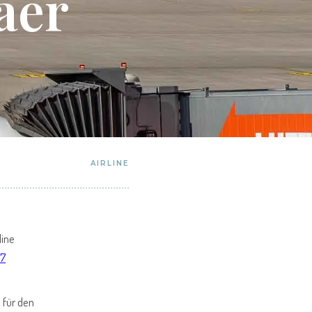
aer
AIRLINE
line
77
 für den