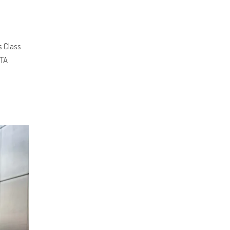
s Class
STA