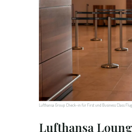
Lufthansa Group Check-in für First und Business Class Fl
Lufthansa Loung