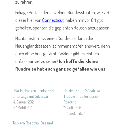
zu fahren.
Foliage Portale der einzelnen Bundesstaaten, wie z.B.
dieser hier von
Connecticut
,
haben mir vor Ort gut
geholfen, spontan die geplanten Routen anzupassen.
Nichtsdestotrotz, einen Rundreise durch die
Neuenglandstaaten ist immer empfehlenswert, denn
auch ohne buntgefärbte Wälder gibt es einfach
unfassbar viel zu sehen!
Ich hoffe die kleine
Rundreise hat euch ganz so gefallen wie uns
.
USA Mietwagen – entspannt
Garden Route Südafrika –
unterwegs mit Silvercar
Tipps & Infos für deinen
14. Januar 2021
Roadtrip
In "Mobilität"
17. Juli 2025
In "Südafrika"
Toskana Roadtrip: Das sind