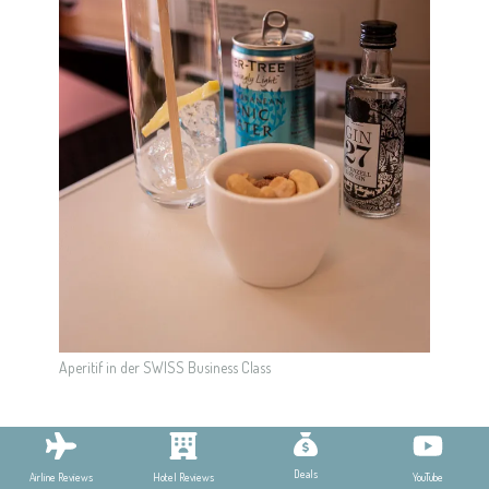
Aperitif in der SWISS Business Class
Das Mittagessen
Deals
YouTube
Airline Reviews
Hotel Reviews