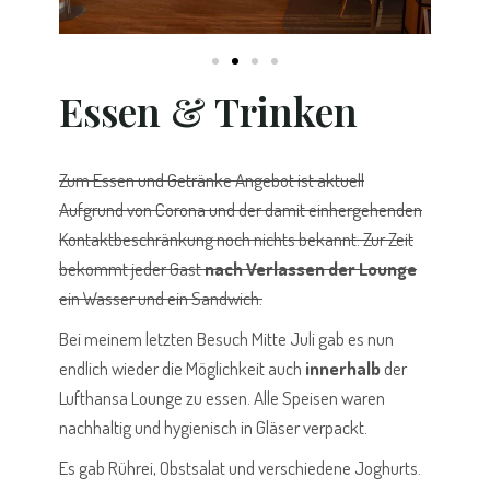
Essen & Trinken
Zum Essen und Getränke Angebot ist aktuell
Aufgrund von Corona und der damit einhergehenden
Kontaktbeschränkung noch nichts bekannt. Zur Zeit
bekommt jeder Gast
nach Verlassen der Lounge
ein Wasser und ein Sandwich.
Bei meinem letzten Besuch Mitte Juli gab es nun
endlich wieder die Möglichkeit auch
innerhalb
der
Lufthansa Lounge zu essen. Alle Speisen waren
nachhaltig und hygienisch in Gläser verpackt.
Es gab Rührei, Obstsalat und verschiedene Joghurts.