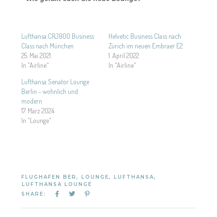
Lufthansa CRJ900 Business
Helvetic Business Class nach
Class nach München
Zürich im neuen Embraer E2
25. Mai 2021
1. April 2022
In "Airline"
In "Airline"
Lufthansa Senator Lounge
Berlin – wohnlich und
modern
17. März 2024
In "Lounge"
FLUGHAFEN BER
,
LOUNGE
,
LUFTHANSA
,
LUFTHANSA LOUNGE
SHARE: