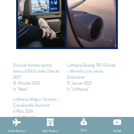
Discover Airlines wächst:
Lufthansa Boeing 787-9 Guide
Airbus A350 & mehr Ziele ab
– Alle Infos zum neuen
2027
Dreamliner
16. Oktober 2025
13. Januar 2023
In "News"
In "Lufthansa"
Lufthansa Allegris Strecken –
Eine aktuelle Übersicht
4. März 2024
In "Lufthansa"
Deals
YouTube
Airline Reviews
Hotel Reviews