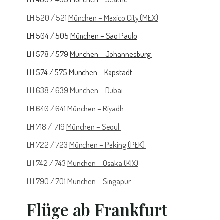
LH 520 / 521
München – Mexico City (MEX)
LH 504 / 505
München – Sao Paulo
LH 578 / 579
München – Johannesburg
LH 574 / 575
München – Kapstadt
LH 638 / 639
München – Dubai
LH 640 / 641
München – Riyadh
LH 718 / 719
München – Seoul
LH 722 / 723
München – Peking (PEK)
LH 742 / 743
München – Osaka (KIX)
LH 790 / 701
München – Singapur
Flüge ab Frankfurt