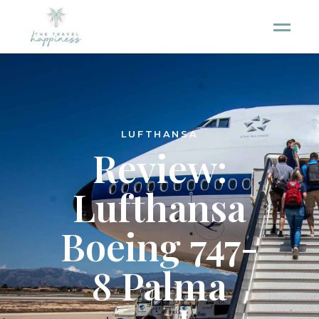
LUFTHANSA
Review:
Lufthansa
Boeing 747-
8 Palma