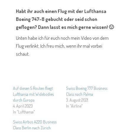
Habt ihr auch einen Flug mit der Lufthansa
Boeing 747-8 gebucht oder seid schon
geflogen? Dann lasst es mich gerne wissen! 🙂
Unten habe ich für euch noch mein Video von dem
Flug verlinkt. Ich freu mich, wenn ihr mal vorbei
schaut.
Auf diesen 5 Routen fliegt
Swiss Boeing 777 Business
Lufthansa mit Widebodies
Class nach Palma
durch Europa
3. August 2021
4. April 2023
In "Airline"
In "Lufthansa"
Swiss Airbus A220 Business
Class Berlin nach Zürich