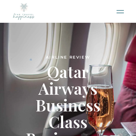
AIRLINE REVIEW
Qatar
Airways
Business
Class