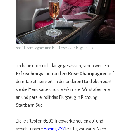
Rosé Champagner und Hot Towels zur Begrüßung
Ich habe noch nicht lange gesessen, schon wird ein
Erfrischungstuch
und ein
Rosé Champagner
auf
dem Tablett serviert. In der anderen Hand überreicht
sie die Menükarte und die Weinliste. Wir stoßen alle
an und parallel rollt das Flugzeug in Richtung
Startbahn Süd.
Die kraftvollen GE90 Triebwerke heulen auf und
schiebt unsere
Boeing 777
kräftig vorwärts. Nach