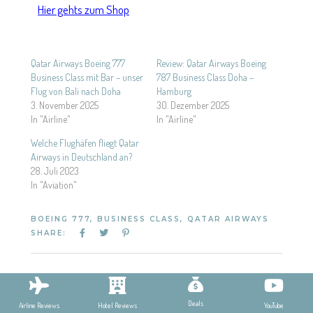
Hier gehts zum Shop
Qatar Airways Boeing 777
Review: Qatar Airways Boeing
Business Class mit Bar – unser
787 Business Class Doha –
Flug von Bali nach Doha
Hamburg
3. November 2025
30. Dezember 2025
In "Airline"
In "Airline"
Welche Flughäfen fliegt Qatar
Airways in Deutschland an?
28. Juli 2023
In "Aviation"
BOEING 777
,
BUSINESS CLASS
,
QATAR AIRWAYS
SHARE:
PREV POST
NEXT POST
Deals
YouTube
Airline Reviews
Hotel Reviews