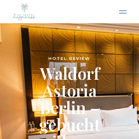
HOTEL REVIEW
Waldorf
Astoria
Berlin –
gebucht