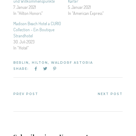
und Willkommenspunkte
Karte?
7. Januar 2021
5. Januar 2021
In "Hilton Honors"
In "American Express"
Madison Beach Hotel a CURIO
Collection – Ein Boutique
Strandhotel
30. Juli 2023
In "Hotel"
BERLIN
,
HILTON
,
WALDORF ASTORIA
SHARE:
PREV POST
NEXT POST