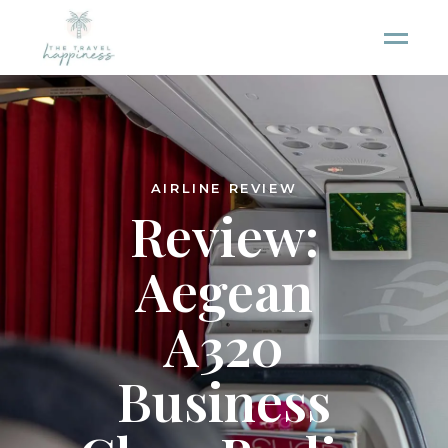
AIRLINE REVIEW
Review:
Aegean
A320
Business