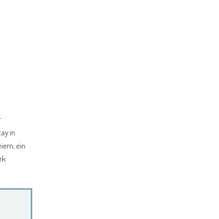
r
ay in
iern, ein
rk