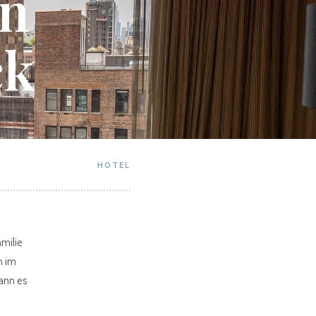
in
ck
HOTEL
milie
n im
ann es