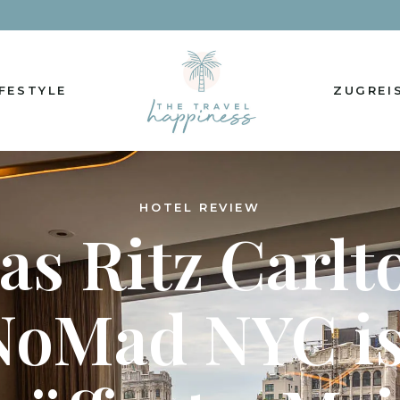
IFESTYLE
ZUGREI
HOTEL REVIEW
as Ritz Carlt
NoMad NYC is