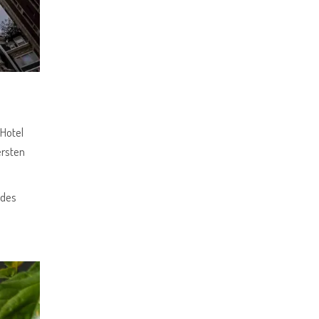
 Hotel
ersten
 des