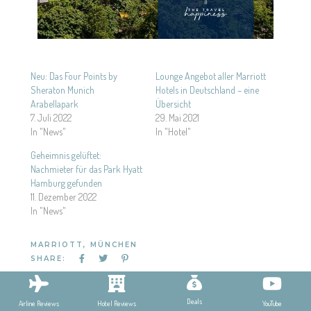
Neu: Das Four Points by
Lounge Angebot aller Marriott
Sheraton Munich
Hotels in Deutschland – eine
Arabellapark
Übersicht
7. Juli 2022
29. Mai 2021
In "News"
In "Hotel"
Geheimnis gelüftet:
Nachmieter für das Park Hyatt
Hamburg gefunden
11. Dezember 2022
In "News"
MARRIOTT
,
MÜNCHEN
SHARE:
Deals
YouTube
Airline Reviews
Hotel Reviews