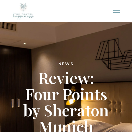
NEWS
Review:
Four Points
by Sheraton
Munich