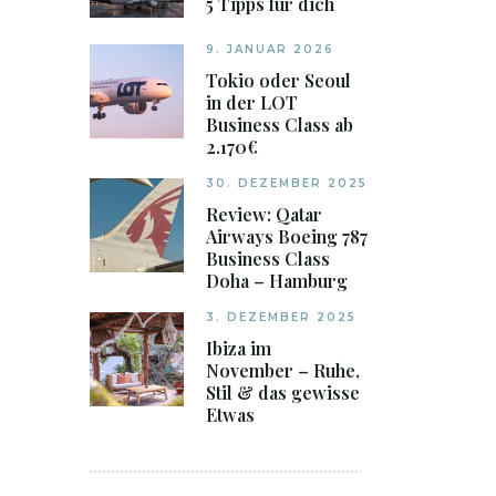
5 Tipps für dich
9. JANUAR 2026
Tokio oder Seoul
in der LOT
Business Class ab
2.170€
30. DEZEMBER 2025
Review: Qatar
Airways Boeing 787
Business Class
Doha – Hamburg
3. DEZEMBER 2025
Ibiza im
November – Ruhe,
Stil & das gewisse
Etwas