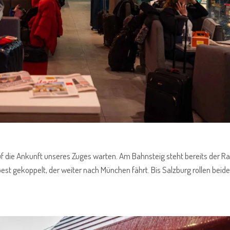
f die Ankunft unseres Zuges warten. Am Bahnsteig steht bereits der Rai
pest gekoppelt, der weiter nach München fährt. Bis Salzburg rollen beid