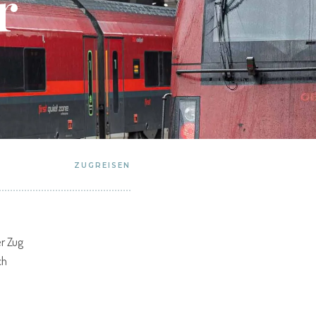
r
ZUGREISEN
er Zug
ch