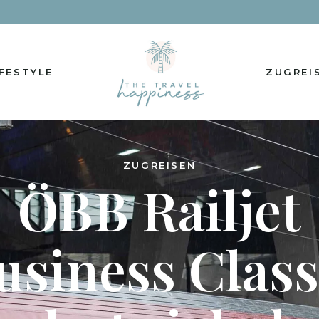
IFESTYLE
ZUGREI
ZUGREISEN
ÖBB Railjet
usiness Class