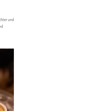
chter und
nd