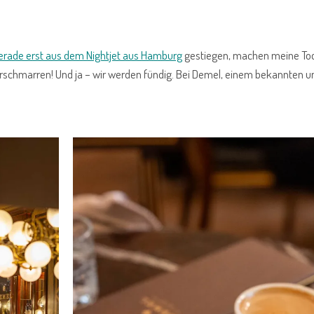
erade erst aus dem Nightjet aus Hamburg
gestiegen, machen meine To
serschmarren! Und ja – wir werden fündig. Bei Demel, einem bekannten u