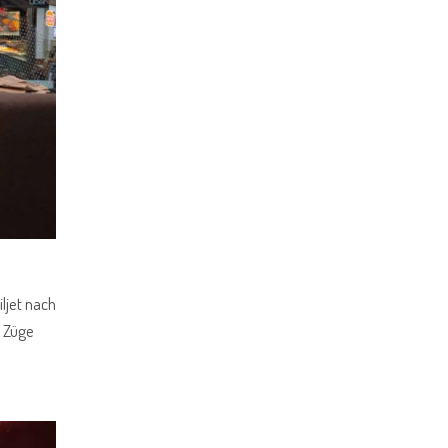
ljet nach
e Züge