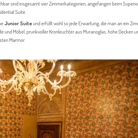
uchbar sind insgesamt vier Zimmerkategorien, angefangen beim Superi
dential Suite.
ine
Junior Suite
und erfüllt wohl so jede Erwartung, die man an ein Zim
de und Möbel, prunkvoller Kronleuchter aus Muranoglas, hohe Decken u
nsten Marmor.