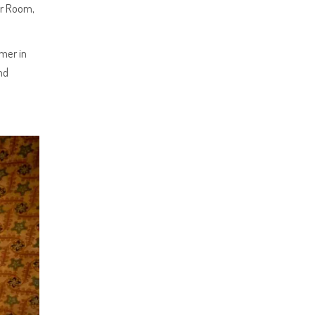
or Room,
mer in
nd