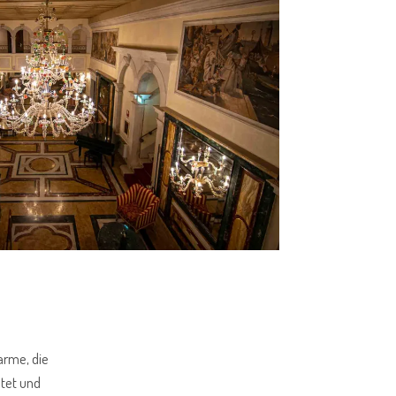
arme, die
htet und