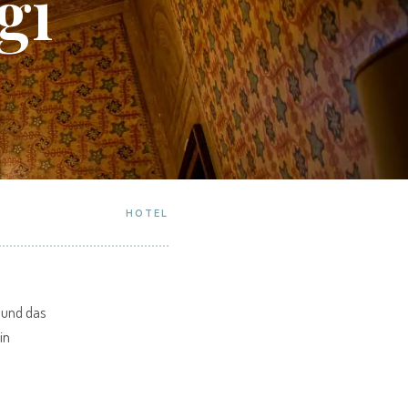
gi
HOTEL
r und das
in