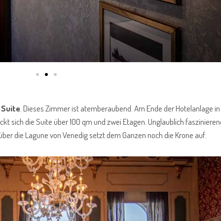
 Suite
. Dieses Zimmer ist atemberaubend. Am Ende der Hotelanlage i
t sich die Suite über 100 qm und zwei Etagen. Unglaublich faszinierend
k über die Lagune von Venedig setzt dem Ganzen noch die Krone auf.