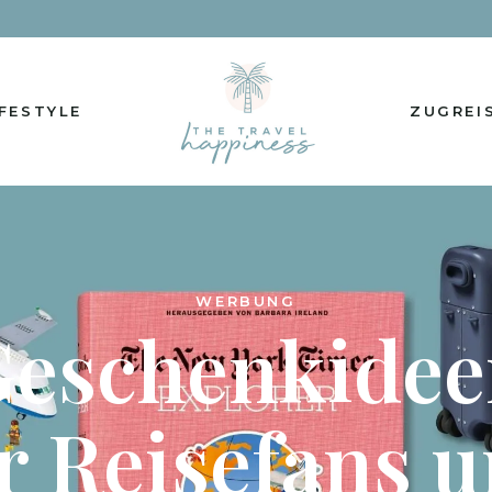
IFESTYLE
ZUGREI
WERBUNG
Geschenkidee
r Reisefans 