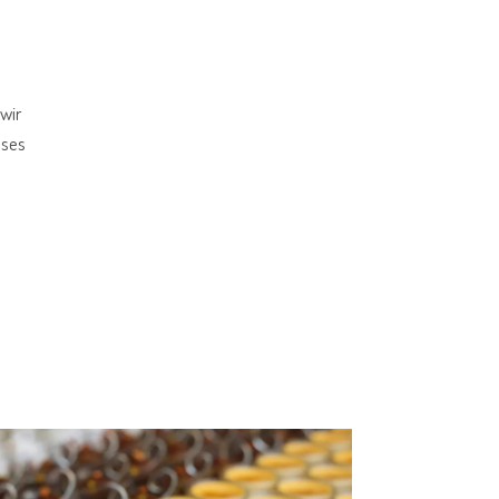
wir
eses